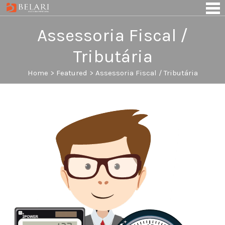
S
k
i
Assessoria Fiscal /
p
t
Tributária
o
c
Home
>
Featured
>
Assessoria Fiscal / Tributária
o
n
t
e
n
t