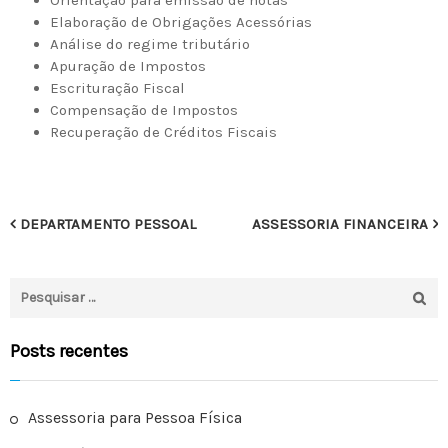
Orientação para emissão de notas
Elaboração de Obrigações Acessórias
Análise do regime tributário
Apuração de Impostos
Escrituração Fiscal
Compensação de Impostos
Recuperação de Créditos Fiscais
N
DEPARTAMENTO PESSOAL
ASSESSORIA FINANCEIRA
a
P
v
e
e
s
Posts recentes
q
g
u
i
a
Assessoria para Pessoa Física
s
ç
a