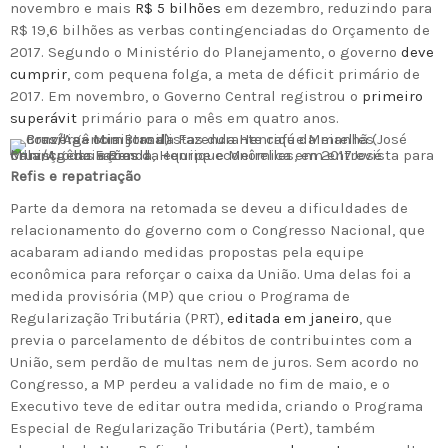
novembro e mais
R$ 5 bilhões
em dezembro, reduzindo para
R$ 19,6 bilhões as verbas contingenciadas do Orçamento de
2017. Segundo o Ministério do Planejamento, o governo
deve
cumprir
, com pequena folga, a meta de déficit primário de
2017. Em novembro, o Governo Central registrou o
primeiro
superávit
primário para o mês em quatro anos.
Ministro da Fazenda, Henrique Meirelles, em entrevista para balanço das ações da equipe econômica em 2017
José Cruz/Agência Brasil
Refis e repatriação
Parte da demora na retomada se deveu a dificuldades de
relacionamento do governo com o Congresso Nacional, que
acabaram adiando medidas propostas pela equipe
econômica para reforçar o caixa da União. Uma delas foi a
medida provisória (MP) que criou o Programa de
Regularização Tributária (PRT),
editada em janeiro
, que
previa o parcelamento de débitos de contribuintes com a
União, sem perdão de multas nem de juros. Sem acordo no
Congresso, a MP perdeu a validade no fim de maio, e o
Executivo teve de editar outra medida, criando o Programa
Especial de Regularização Tributária (Pert), também