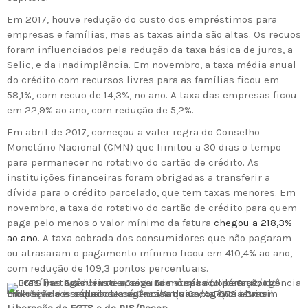
Em 2017, houve redução do custo dos empréstimos para
empresas e famílias, mas as taxas ainda são altas. Os recuos
foram influenciados pela redução da taxa básica de juros, a
Selic, e da inadimplência. Em novembro, a taxa média anual
do crédito com recursos livres para as famílias ficou em
58,1%, com recuo de 14,3%, no ano. A taxa das empresas ficou
em 22,9% ao ano, com redução de 5,2%.
Em abril de 2017, começou a valer regra do Conselho
Monetário Nacional (CMN) que limitou a 30 dias o tempo
para permanecer no rotativo do cartão de crédito. As
instituições financeiras foram obrigadas a transferir a
dívida para o crédito parcelado, que tem taxas menores. Em
novembro, a taxa do rotativo do cartão de crédito para quem
paga pelo menos o valor mínimo da fatura
chegou a 218,3%
ao ano
. A taxa cobrada dos consumidores que não pagaram
ou atrasaram o pagamento mínimo ficou em 410,4% ao ano,
com redução de 109,3 pontos percentuais.
Liberação de saques de contas inativas do FGTS levou milhões de brasileiros a agências da Caixa, que abriram inclusive aos sábados
José Cruz/Arquivo/Agência Brasil