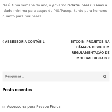
Na última semana do ano, o governo
reduziu para 60 anos
a
idade mínima para saque do PIS/Pasep, tanto para homens
quanto para mulheres.
N
ASSESSORIA CONTÁBIL
BITCOIN: PROJETOS NA
CÂMARA DISCUTEM
a
REGULAMENTAÇÃO DE
MOEDAS DIGITAIS
v
e
P
g
e
s
a
Posts recentes
q
ç
u
i
ã
Assessoria para Pessoa Física
s