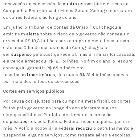
renovação da concessão de
quatro usinas
hidrelétricas da
Companhia Energética de Minas Gerais (Cemig) reforçaram
os cofres federais ao longo do ano.
Em julho, o Tribunal de Contas da União (TCU) chegou a
emitir um
alerta
sobre o risco de o governo não conseguir
arrecadar R$ 19,3 bilhões para cumprir a meta fiscal ainda
este ano. O leilão das usinas da Cemig chegou a
ser
suspenso
pela Justiça Federal, mas a liminar foi cassada,
e a venda arrecadou R$ 12,1 bilhões. No fim do ano, o Tesouro
conseguiu garantir R$ 65 bilhões em
receitas
extraordinárias
, dos quais R$ 31,4 bilhões apenas
por meio dos leilões de concessões.
Cortes em serviços públicos
Por causa dos ajustes para cumprir a meta fiscal, os cortes
feitos pelo governo ao longo do ano afetaram alguns
serviços públicos. Por falta de dinheiro, a emissão
de
passaportes
pela Polícia Federal ficou suspensa por um
mês. A Polícia Rodoviária Federal
reduziu
o patrulhamento e
suspendeu alguns serviços, como resgate aéreo e escoltas.