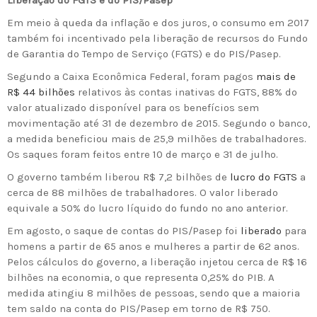
Liberação do FGTS e do PIS/Pasep
Em meio à queda da inflação e dos juros, o consumo em 2017
também foi incentivado pela liberação de recursos do Fundo
de Garantia do Tempo de Serviço (FGTS) e do PIS/Pasep.
Segundo a Caixa Econômica Federal, foram pagos
mais de
R$ 44 bilhões
relativos às contas inativas do FGTS, 88% do
valor atualizado disponível para os benefícios sem
movimentação até 31 de dezembro de 2015. Segundo o banco,
a medida beneficiou mais de 25,9 milhões de trabalhadores.
Os saques foram feitos entre 10 de março e 31 de julho.
O governo também liberou R$ 7,2 bilhões de
lucro do FGTS
a
cerca de 88 milhões de trabalhadores. O valor liberado
equivale a 50% do lucro líquido do fundo no ano anterior.
Em agosto, o saque de contas do PIS/Pasep foi
liberado
para
homens a partir de 65 anos e mulheres a partir de 62 anos.
Pelos cálculos do governo, a liberação injetou cerca de R$ 16
bilhões na economia, o que representa 0,25% do PIB. A
medida atingiu 8 milhões de pessoas, sendo que a maioria
tem saldo na conta do PIS/Pasep em torno de R$ 750.