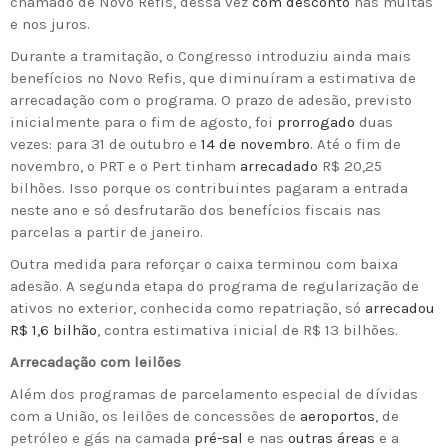
chamado de Novo Refis, dessa vez
com desconto
nas multas
e nos juros.
Durante a tramitação, o Congresso introduziu ainda mais
benefícios no Novo Refis, que diminuíram a estimativa de
arrecadação com o programa. O prazo de adesão, previsto
inicialmente para o fim de agosto, foi
prorrogado
duas
vezes: para 31 de outubro e
14 de novembro
. Até o fim de
novembro, o PRT e o Pert tinham
arrecadado
R$ 20,25
bilhões. Isso porque os contribuintes pagaram a entrada
neste ano e só desfrutarão dos benefícios fiscais nas
parcelas a partir de janeiro.
Outra medida para reforçar o caixa terminou com baixa
adesão. A segunda etapa do programa de regularização de
ativos no exterior, conhecida como repatriação, só
arrecadou
R$ 1,6 bilhão
, contra estimativa inicial de R$ 13 bilhões.
Arrecadação com leilões
Além dos programas de parcelamento especial de dívidas
com a União, os leilões de concessões de
aeroportos
, de
petróleo e gás na camada
pré-sal
e nas
outras áreas
e a